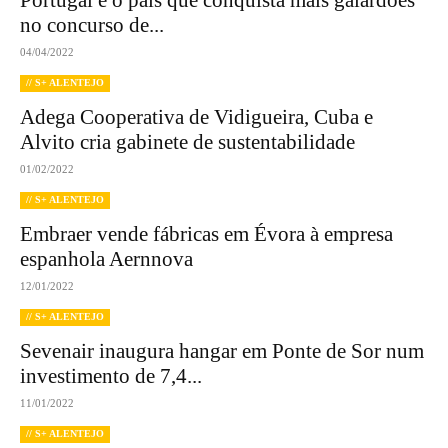
Portugal é o país que conquista mais galardões
no concurso de...
04/04/2022
// S+ ALENTEJO
Adega Cooperativa de Vidigueira, Cuba e
Alvito cria gabinete de sustentabilidade
01/02/2022
// S+ ALENTEJO
Embraer vende fábricas em Évora à empresa
espanhola Aernnova
12/01/2022
// S+ ALENTEJO
Sevenair inaugura hangar em Ponte de Sor num
investimento de 7,4...
11/01/2022
// S+ ALENTEJO