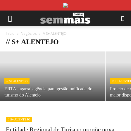
// S+ ALENTEJO
Comissão vitivinícola prevê mais produção
de vinho e alta qualidade no Alentejo
Início
Negócios
// S+ ALENTEJO
// S+ ALENTEJO
28/07/2026
// S+ ALENTEJO
// S+ ALENTE
ERTA ‘agarra’ agência para gestão unificada do
Projeto de 
turismo do Alentejo
maior disper
// S+ ALENTEJO
Entidade Regional de Turismo propõe nova