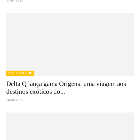
17/04/2021
// S+ ALENTEJO
Delta Q lança gama Origens: uma viagem aos
destinos exóticos do...
16/04/2021