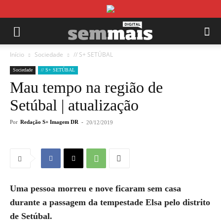
Início
Sociedade
// S+ SETÚBAL
Sociedade
// S+ SETÚBAL
Mau tempo na região de
Setúbal | atualização
Por
Redação S+ Imagem DR
-
20/12/2019
Uma pessoa morreu e nove ficaram sem casa
durante a passagem da tempestade Elsa pelo distrito
de Setúbal.