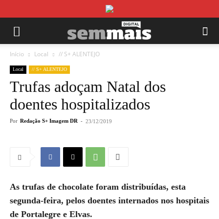
Início
Local
// S+ ALENTEJO
Local
// S+ ALENTEJO
Trufas adoçam Natal dos
doentes hospitalizados
Por
Redação S+ Imagem DR
-
23/12/2019
As trufas de chocolate foram distribuídas, esta
segunda-feira, pelos doentes internados nos hospitais
de Portalegre e Elvas.