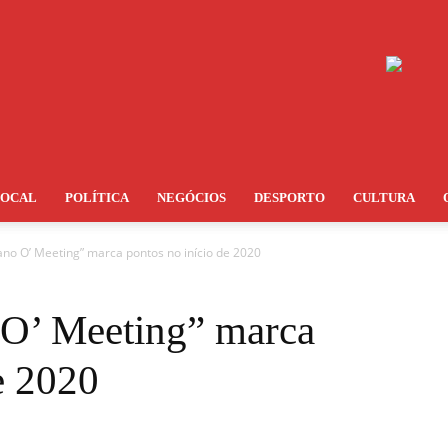
LOCAL
POLÍTICA
NEGÓCIOS
DESPORTO
CULTURA
ano O’ Meeting” marca pontos no início de 2020
 O’ Meeting” marca
e 2020