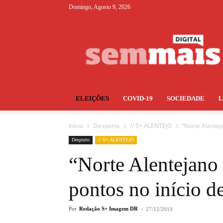
Domingo, Agosto 9, 2026
S+
ELEIÇÕES
COVID-19
SOCIEDADE
Início
Desporto
// S+ ALENTEJO
“Norte Alentej
Desporto
// S+ ALENTEJO
“Norte Alentejano
pontos no início d
Por
Redação S+ Imagem DR
-
27/12/2019