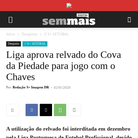
Início
Desporto
// S+ SETÚBAL
Desporto
// S+ SETÚBAL
Liga aprova relvado do Cova
da Piedade para jogo com o
Chaves
Por
Redação S+ Imagem DR
-
02/01/2020
A utilização do relvado foi interditada em dezembro
pela Liga Portuguesa de Futebol Profissional, devido