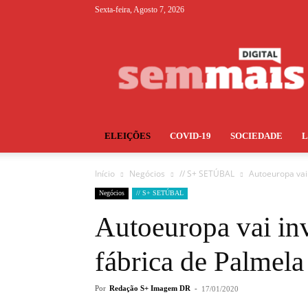
Sexta-feira, Agosto 7, 2026
S+
ELEIÇÕES
COVID-19
SOCIEDADE
Início
Negócios
// S+ SETÚBAL
Autoeuropa vai 
Negócios
// S+ SETÚBAL
Autoeuropa vai inv
fábrica de Palmela
Por
Redação S+ Imagem DR
-
17/01/2020