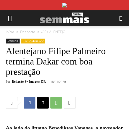
Início
Desporto
// S+ ALENTEJO
Desporto
// S+ ALENTEJO
Alentejano Filipe Palmeiro
termina Dakar com boa
prestação
Por
Redação S+ Imagem DR
-
18/01/2020
Ao lado do lituano Benediktas Vanagas, o navegador