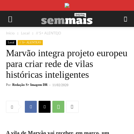
Início
Local
// S+ ALENTEJO
Local
// S+ ALENTEJO
Marvão integra projeto europeu
para criar rede de vilas
históricas inteligentes
Por
Redação S+ Imagem DR
-
11/02/2020
A vila de Marvão vai receber, em março, um