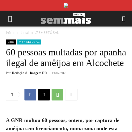
Início
Local
// S+ SETÚBAL
Local
// S+ SETÚBAL
60 pessoas multadas por apanha
ilegal de amêijoa em Alcochete
Por
Redação S+ Imagem DR
-
13/02/2020
A GNR multou 60 pessoas, ontem, por captura de
amêijoa sem licenciamento, numa zona onde esta