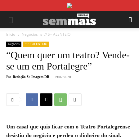
Início
Negócios
// S+ ALENTEJO
Negócios
// S+ ALENTEJO
“Quem quer um teatro? Vende-
se um em Portalegre”
Por
Redação S+ Imagem DR
-
19/02/2020
Um casal que quis ficar com o Teatro Portalegrense
desistiu do negócio e perdeu o dinheiro do sinal.