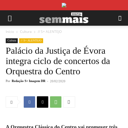
Início
Cultura
// S+ ALENTEJO
Cultura
// S+ ALENTEJO
Palácio da Justiça de Évora
integra ciclo de concertos da
Orquestra do Centro
Por
Redação S+ Imagem DR
-
20/02/2020
A Orquestra Clássica do Centro vai promover três