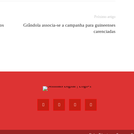
Próximo artigo
dos
Grândola associa-se a campanha para guineenses
carenciadas