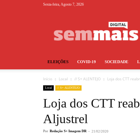
Sexta-feira, Agosto 7, 2026
S+
ELEIÇÕES
COVID-19
SOCIEDADE
Início
Local
// S+ ALENTEJO
Loja dos CTT reabr
Local
// S+ ALENTEJO
Loja dos CTT reab
Aljustrel
Por
Redação S+ Imagem DR
-
21/02/2020