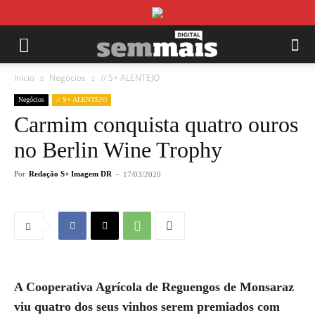
Início
Negócios
// S+ ALENTEJO
Negócios
// S+ ALENTEJO
Carmim conquista quatro ouros
no Berlin Wine Trophy
Por
Redação S+ Imagem DR
-
17/03/2020
A Cooperativa Agrícola de Reguengos de Monsaraz
viu quatro dos seus vinhos serem premiados com