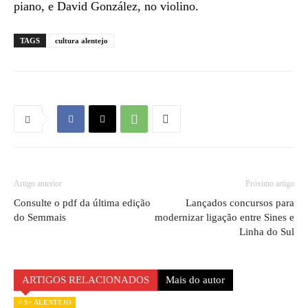
piano, e David González, no violino.
TAGS
cultura alentejo
Artigo anterior
Próximo artigo
Consulte o pdf da última edição
Lançados concursos para
do Semmais
modernizar ligação entre Sines e
Linha do Sul
ARTIGOS RELACIONADOS
Mais do autor
// S+ ALENTEJO