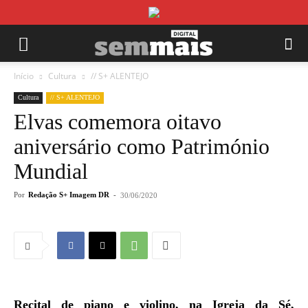
Início
Cultura
// S+ ALENTEJO
Cultura
// S+ ALENTEJO
Elvas comemora oitavo
aniversário como Património
Mundial
Por
Redação S+ Imagem DR
-
30/06/2020
Recital de piano e violino, na Igreja da Sé,