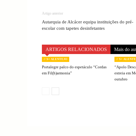
Artigo anterior
Autarquia de Alcácer equipa instituições do pré-
escolar com tapetes desinfetantes
ARTIGOS RELACIONADOS
Mais do au
// S+ ALENTEJO
// S+ ALENT
Portalegre palco do espetáculo “Cordas
“Apolo Desc
em Fil(h)armonia”
estreia em 
outubro