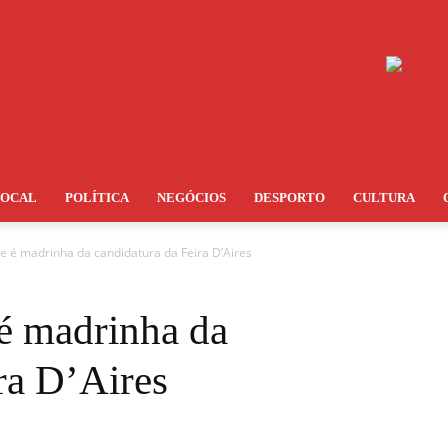
LOCAL
POLÍTICA
NEGÓCIOS
DESPORTO
CULTURA
e é madrinha da candidatura da Feira D’Aires
 é madrinha da
ra D’Aires