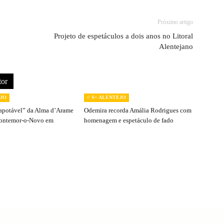
Próximo artigo
Projeto de espetáculos a dois anos no Litoral
Alentejano
tor
EJO
// S+ ALENTEJO
apotável” da Alma d’Arame
Odemira recorda Amália Rodrigues com
Montemor-o-Novo em
homenagem e espetáculo de fado