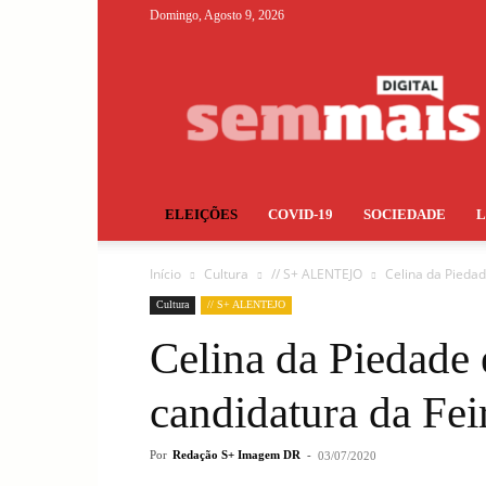
Domingo, Agosto 9, 2026
S+
ELEIÇÕES
COVID-19
SOCIEDADE
Início
Cultura
// S+ ALENTEJO
Celina da Piedad
Cultura
// S+ ALENTEJO
Celina da Piedade
candidatura da Fei
Por
Redação S+ Imagem DR
-
03/07/2020