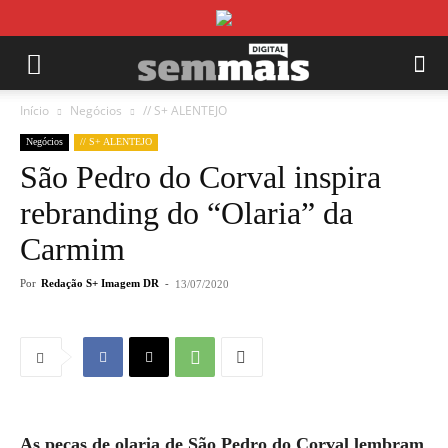
Início
Negócios
// S+ ALENTEJO
Negócios
// S+ ALENTEJO
São Pedro do Corval inspira
rebranding do “Olaria” da
Carmim
Por
Redação S+ Imagem DR
-
13/07/2020
As peças de olaria de São Pedro do Corval lembram