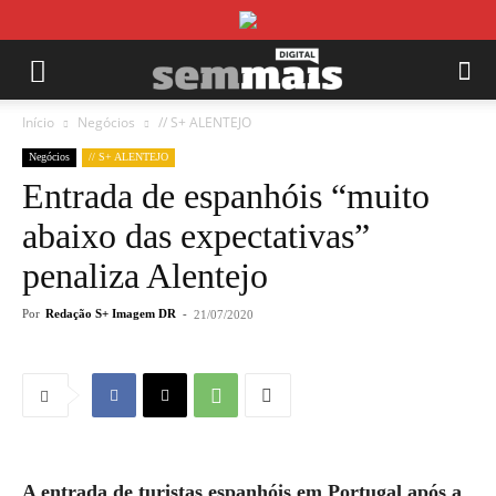
Início
Negócios
// S+ ALENTEJO
Negócios
// S+ ALENTEJO
Entrada de espanhóis “muito
abaixo das expectativas”
penaliza Alentejo
Por
Redação S+ Imagem DR
-
21/07/2020
A entrada de turistas espanhóis em Portugal após a