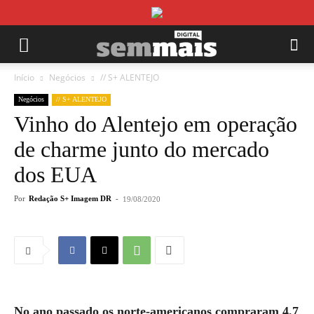
Início
Negócios
// S+ ALENTEJO
Negócios
// S+ ALENTEJO
Vinho do Alentejo em operação
de charme junto do mercado
dos EUA
Por
Redação S+ Imagem DR
-
19/08/2020
No ano passado os norte-americanos compraram 4,7