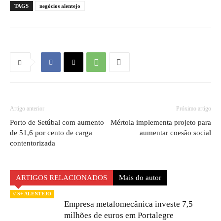
TAGS
negócios alentejo
Artigo anterior
Próximo artigo
Porto de Setúbal com aumento
Mértola implementa projeto para
de 51,6 por cento de carga
aumentar coesão social
contentorizada
ARTIGOS RELACIONADOS
Mais do autor
// S+ ALENTEJO
Empresa metalomecânica investe 7,5
milhões de euros em Portalegre