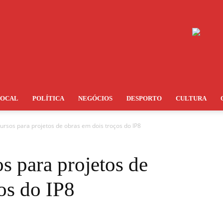
LOCAL
POLÍTICA
NEGÓCIOS
DESPORTO
CULTURA
rsos para projetos de obras em dois troços do IP8
s para projetos de
os do IP8