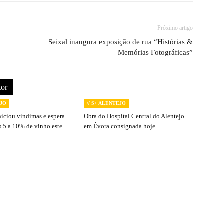
Próximo artigo
o
Seixal inaugura exposição de rua “Histórias &
Memórias Fotográficas”
tor
EJO
// S+ ALENTEJO
niciou vindimas e espera
Obra do Hospital Central do Alentejo
s 5 a 10% de vinho este
em Évora consignada hoje