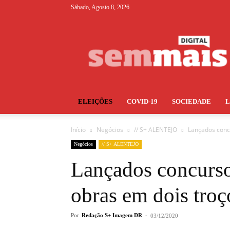
Sábado, Agosto 8, 2026
S+
ELEIÇÕES
COVID-19
SOCIEDADE
Início
Negócios
// S+ ALENTEJO
Lançados concu
Negócios
// S+ ALENTEJO
Lançados concurso
obras em dois troç
Por
Redação S+ Imagem DR
-
03/12/2020