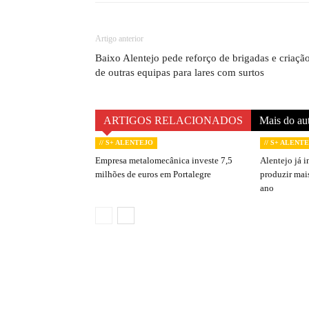
Artigo anterior
Baixo Alentejo pede reforço de brigadas e criaçã
de outras equipas para lares com surtos
ARTIGOS RELACIONADOS
Mais do au
// S+ ALENTEJO
// S+ ALENT
Empresa metalomecânica investe 7,5
Alentejo já i
milhões de euros em Portalegre
produzir mai
ano