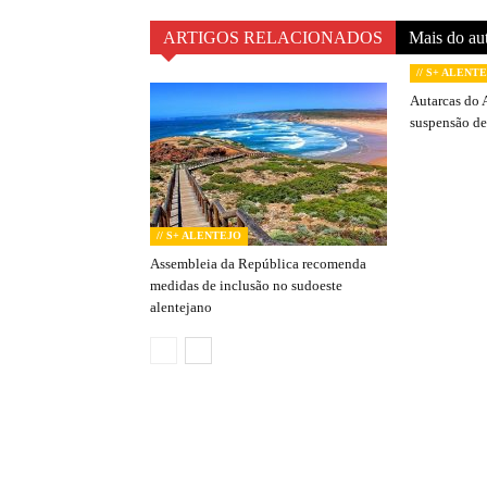
ARTIGOS RELACIONADOS
Mais do au
// S+ ALENT
Autarcas do 
suspensão de
// S+ ALENTEJO
Assembleia da República recomenda
medidas de inclusão no sudoeste
alentejano