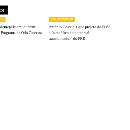
tor
EJO
// S+ ALENTEJO
Alentejo litoral querem
António Costa diz que projeto do Pisão
 Programa da Orla Costeira
é “simbólico do potencial
transformador” do PRR