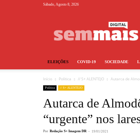
Sábado, Agosto 8, 2026
S+
ELEIÇÕES
COVID-19
SOCIEDADE
Início
Política
// S+ ALENTEJO
Autarca de Almo
Política
// S+ ALENTEJO
Autarca de Almodô
“urgente” nos lare
Por
Redação S+ Imagem DR
-
19/01/2021