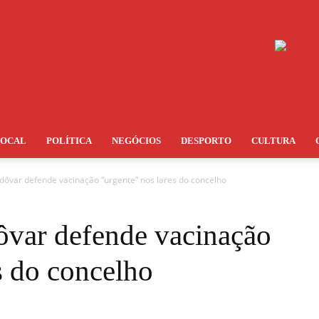
LOCAL
POLÍTICA
NEGÓCIOS
DESPORTO
CULTURA
dôvar defende vacinação “urgente” nos lares do concelho
var defende vacinação
s do concelho