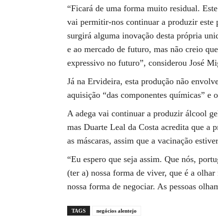
“Ficará de uma forma muito residual. Est
vai permitir-nos continuar a produzir est
surgirá alguma inovação desta própria uni
e ao mercado de futuro, mas não creio que 
expressivo no futuro”, considerou José M
Já na Ervideira, esta produção não envol
aquisição “das componentes químicas” e o 
A adega vai continuar a produzir álcool g
mas Duarte Leal da Costa acredita que a pr
as máscaras, assim que a vacinação estiver
“Eu espero que seja assim. Que nós, portug
(ter a) nossa forma de viver, que é a olhar 
nossa forma de negociar. As pessoas olham
TAGS
negócios alentejo