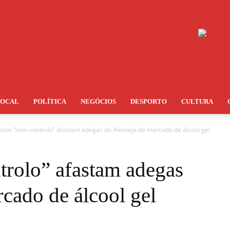
LOCAL
POLÍTICA
NEGÓCIOS
DESPORTO
CULTURA
utos “sem controlo” afastam adegas do Alentejo do mercado de álcool gel
trolo” afastam adegas
cado de álcool gel