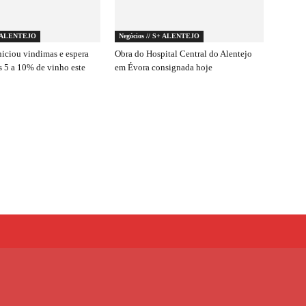
S+ ALENTEJO
Negócios // S+ ALENTEJO
niciou vindimas e espera
Obra do Hospital Central do Alentejo
s 5 a 10% de vinho este
em Évora consignada hoje