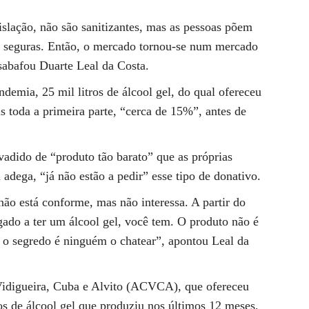
islação, não são sanitizantes, mas as pessoas põem
 seguras. Então, o mercado tornou-se num mercado
esabafou Duarte Leal da Costa.
ndemia, 25 mil litros de álcool gel, do qual ofereceu
is toda a primeira parte, “cerca de 15%”, antes de
vadido de “produto tão barato” que as próprias
 adega, “já não estão a pedir” esse tipo de donativo.
ão está conforme, mas não interessa. A partir do
ado a ter um álcool gel, você tem. O produto não é
 o segredo é ninguém o chatear”, apontou Leal da
Vidigueira, Cuba e Alvito (ACVCA), que ofereceu
os de álcool gel que produziu nos últimos 12 meses,