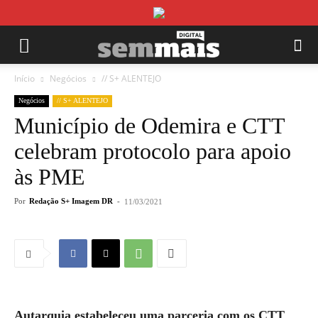
Início
Negócios
// S+ ALENTEJO
Negócios
// S+ ALENTEJO
Município de Odemira e CTT
celebram protocolo para apoio
às PME
Por
Redação S+ Imagem DR
-
11/03/2021
Autarquia estabeleceu uma parceria com os CTT