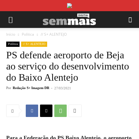
Início
Política
// S+ ALENTEJO
Política
// S+ ALENTEJO
PS defende aeroporto de Beja
ao serviço do desenvolvimento
do Baixo Alentejo
Por
Redação S+ Imagem DR
-
27/03/2021
Para a Federação do PS Baixo Alentejo, o aeroporto