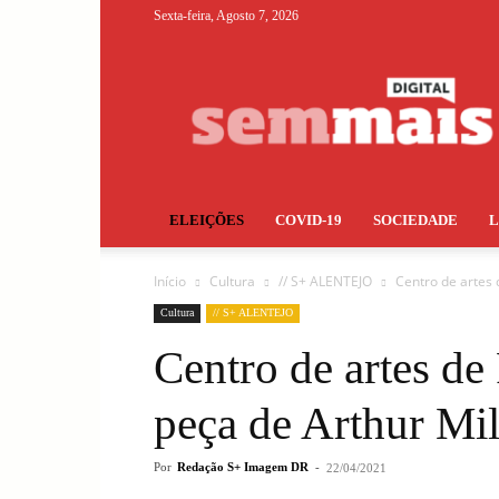
Sexta-feira, Agosto 7, 2026
S+
ELEIÇÕES
COVID-19
SOCIEDADE
Início
Cultura
// S+ ALENTEJO
Centro de artes 
Cultura
// S+ ALENTEJO
Centro de artes de
peça de Arthur Mil
Por
Redação S+ Imagem DR
-
22/04/2021