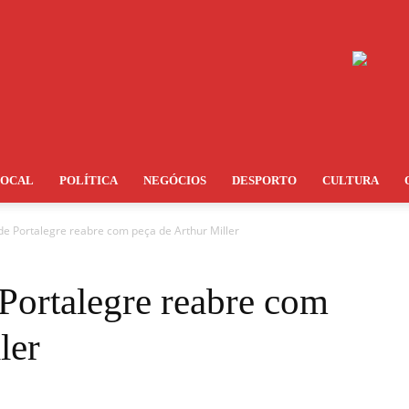
LOCAL
POLÍTICA
NEGÓCIOS
DESPORTO
CULTURA
de Portalegre reabre com peça de Arthur Miller
 Portalegre reabre com
ler