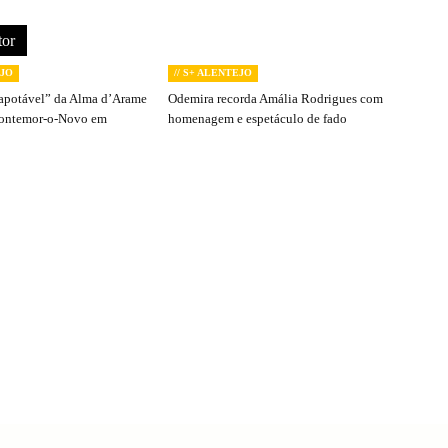
tor
EJO
// S+ ALENTEJO
apotável” da Alma d’Arame
Odemira recorda Amália Rodrigues com
Montemor-o-Novo em
homenagem e espetáculo de fado