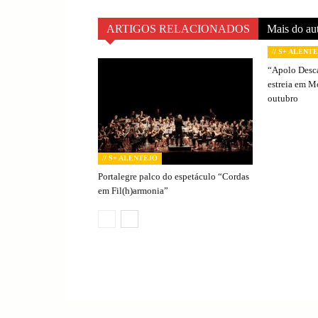
ARTIGOS RELACIONADOS
Mais do au
// S+ ALENT
“Apolo Desc
estreia em 
outubro
// S+ ALENTEJO
Portalegre palco do espetáculo “Cordas
em Fil(h)armonia”