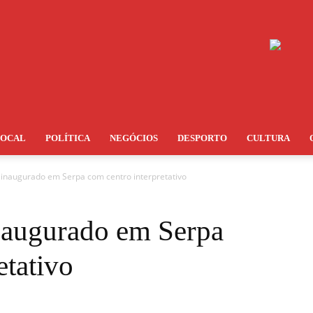
LOCAL
POLÍTICA
NEGÓCIOS
DESPORTO
CULTURA
inaugurado em Serpa com centro interpretativo
naugurado em Serpa
etativo