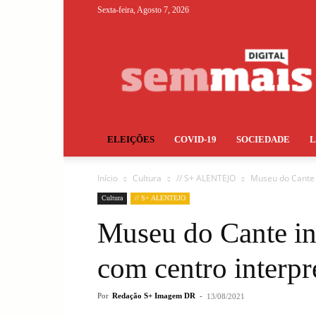
Sexta-feira, Agosto 7, 2026
S+
ELEIÇÕES
COVID-19
SOCIEDADE
Início
Cultura
// S+ ALENTEJO
Museu do Cante 
Cultura
// S+ ALENTEJO
Museu do Cante i
com centro interpr
Por
Redação S+ Imagem DR
-
13/08/2021