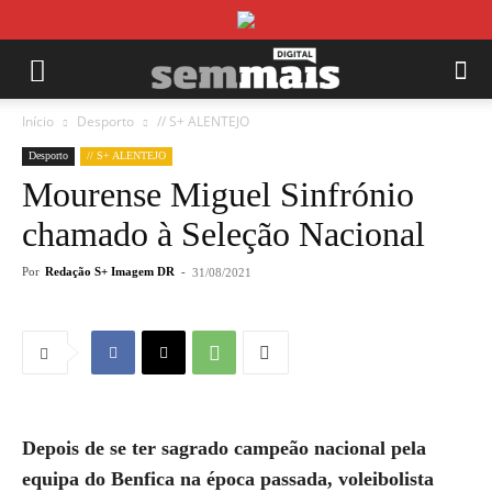
Início
Desporto
// S+ ALENTEJO
Desporto
// S+ ALENTEJO
Mourense Miguel Sinfrónio
chamado à Seleção Nacional
Por
Redação S+ Imagem DR
-
31/08/2021
Depois de se ter sagrado campeão nacional pela
equipa do Benfica na época passada, voleibolista