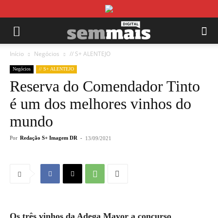
Início
Negócios
// S+ ALENTEJO
Negócios
// S+ ALENTEJO
Reserva do Comendador Tinto
é um dos melhores vinhos do
mundo
Por
Redação S+ Imagem DR
-
13/09/2021
Os três vinhos da Adega Mayor a concurso