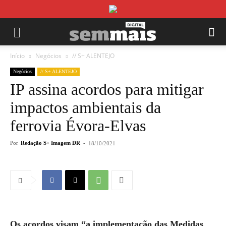
Início
Negócios
// S+ ALENTEJO
Negócios
// S+ ALENTEJO
IP assina acordos para mitigar
impactos ambientais da
ferrovia Évora-Elvas
Por
Redação S+ Imagem DR
-
18/10/2021
Os acordos visam “a implementação das Medidas