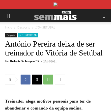
Início
Desporto
// S+ SETÚBAL
Desporto
// S+ SETÚBAL
António Pereira deixa de ser
treinador do Vitória de Setúbal
Por
Redação S+ Imagem DR
-
27/10/2021
Treinador alega motivos pessoais para ter de
abandonar o comando da equipa sadina.