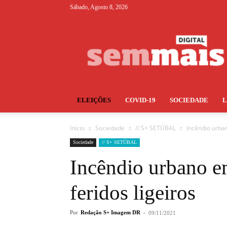
Sábado, Agosto 8, 2026
S+
ELEIÇÕES
COVID-19
SOCIEDADE
Início
Sociedade
// S+ SETÚBAL
Incêndio urba
Sociedade
// S+ SETÚBAL
Incêndio urbano 
feridos ligeiros
Por
Redação S+ Imagem DR
-
09/11/2021