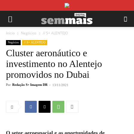
Início
Negócios
// S+ ALENTEJO
Negócios
// S+ ALENTEJO
Cluster aeronáutico e
investimento no Alentejo
promovidos no Dubai
Por
Redação S+ Imagem DR
-
13/11/2021
O setor aeroespacial e as oportunidades de