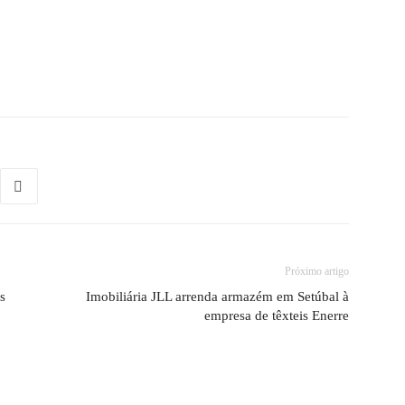
Próximo artigo
s
Imobiliária JLL arrenda armazém em Setúbal à
empresa de têxteis Enerre