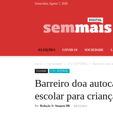
Sexta-feira, Agosto 7, 2026
S+
ELEIÇÕES
COVID-19
SOCIEDADE
Início
Sociedade
// S+ SETÚBAL
Barreiro doa a
Sociedade
// S+ SETÚBAL
Barreiro doa autoc
escolar para crianç
Por
Redação S+ Imagem DR
-
04/12/2021