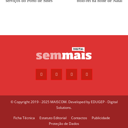
serviços do Porto de Sines
bolo-rei na noite de Natal
© Copyright 2019 - 2025 MAISCOM. Developed by
EDUGEP - Digital
Solutions
.
Ficha Técnica
Estatuto Editorial
Contactos
Publicidade
Proteção de Dados