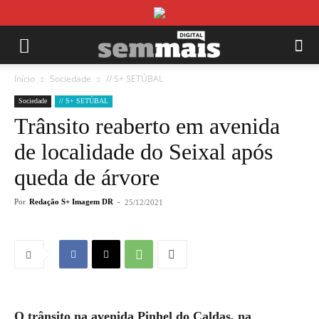
Início
Sociedade
// S+ SETÚBAL
Sociedade
// S+ SETÚBAL
Trânsito reaberto em avenida
de localidade do Seixal após
queda de árvore
Por
Redação S+ Imagem DR
-
25/12/2021
O trânsito na avenida Pinhel do Caldas, na