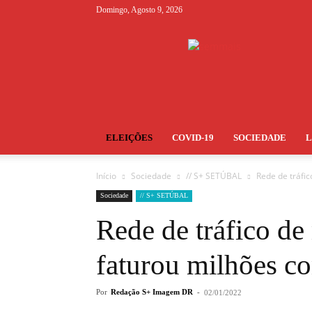
Domingo, Agosto 9, 2026
S+
ELEIÇÕES
COVID-19
SOCIEDADE
Início
Sociedade
// S+ SETÚBAL
Rede de tráfi
Sociedade
// S+ SETÚBAL
Rede de tráfico d
faturou milhões c
Por
Redação S+ Imagem DR
-
02/01/2022