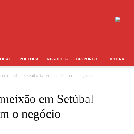
LOCAL
POLÍTICA
NEGÓCIOS
DESPORTO
CULTURA
co de meixão em Setúbal faturou milhões com o negócio
e meixão em Setúbal
om o negócio