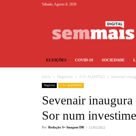
Sábado, Agosto 8, 2026
S+
ELEIÇÕES
COVID-19
SOCIEDADE
Início
Negócios
// S+ ALENTEJO
Sevenair inau
Negócios
// S+ ALENTEJO
Sevenair inaugura
Sor num investime
Por
Redação S+ Imagem DR
-
11/01/2022