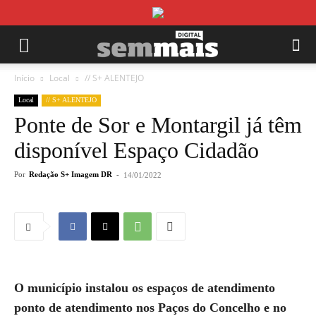
Início
Local
// S+ ALENTEJO
Local
// S+ ALENTEJO
Ponte de Sor e Montargil já têm
disponível Espaço Cidadão
Por
Redação S+ Imagem DR
-
14/01/2022
O município instalou os espaços de atendimento
ponto de atendimento nos Paços do Concelho e no