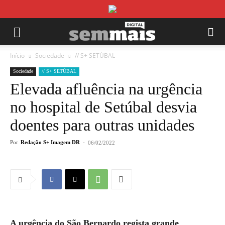
Início
Sociedade
// S+ SETÚBAL
Sociedade
// S+ SETÚBAL
Elevada afluência na urgência
no hospital de Setúbal desvia
doentes para outras unidades
Por
Redação S+ Imagem DR
-
06/02/2022
A urgência do São Bernardo regista grande