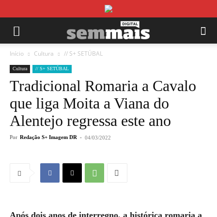
Início
Cultura
// S+ SETÚBAL
Cultura
// S+ SETÚBAL
Tradicional Romaria a Cavalo
que liga Moita a Viana do
Alentejo regressa este ano
Por
Redação S+ Imagem DR
-
04/03/2022
Após dois anos de interregno, a histórica romaria a