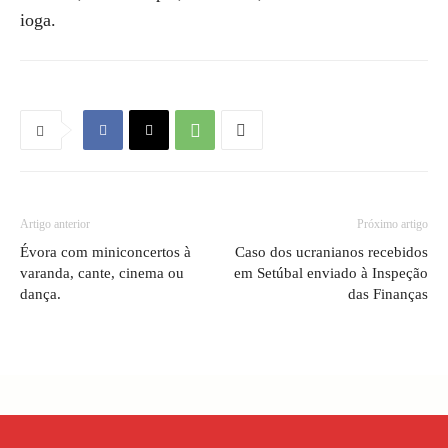
ioga.
Artigo anterior
Próximo artigo
Évora com miniconcertos à
Caso dos ucranianos recebidos
varanda, cante, cinema ou
em Setúbal enviado à Inspeção
dança.
das Finanças