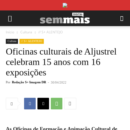
Início
Cultura
// S+ ALENTEJO
Cultura
// S+ ALENTEJO
Oficinas culturais de Aljustrel
celebram 15 anos com 16
exposições
Por
Redação S+ Imagem DR
-
30/04/2022
As Oficinas de Formação e Animação Cultural de