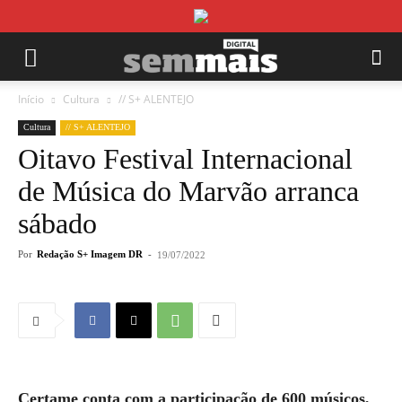
Início
Cultura
// S+ ALENTEJO
Cultura
// S+ ALENTEJO
Oitavo Festival Internacional
de Música do Marvão arranca
sábado
Por
Redação S+ Imagem DR
-
19/07/2022
Certame conta com a participação de 600 músicos,