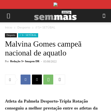
Início
Desporto
// S+ SETÚBAL
Desporto
// S+ SETÚBAL
Malvina Gomes campeã
nacional de aquatlo
Por
Redação S+ Imagem DR
-
05/08/2022
Atleta da Palmela Desporto-Tripla Rotação
conseguiu a melhor prestação entre os atletas da