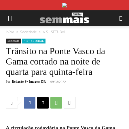
Início
Sociedade
// S+ SETÚBAL
Sociedade
// S+ SETÚBAL
Trânsito na Ponte Vasco da
Gama cortado na noite de
quarta para quinta-feira
Por
Redação S+ Imagem DR
-
09/08/2022
A circulação rodoviária na Ponte Vasco da Gama,