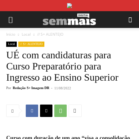
Início
Local
// S+ ALENTEJO
Local
// S+ ALENTEJO
UÉ com candidaturas para
Curso Preparatório para
Ingresso ao Ensino Superior
Por
Redação S+ Imagem DR
-
11/08/2022
Curso com duração de um ano “visa a consolidação