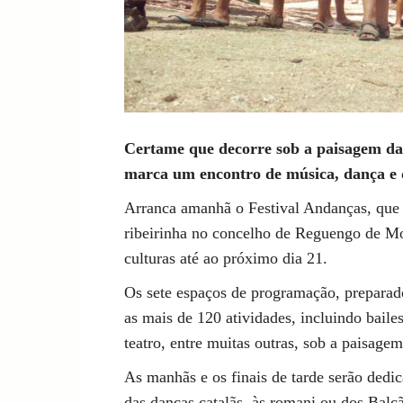
Certame que decorre sob a paisagem da 
marca um encontro de música, dança e 
Arranca amanhã o Festival Andanças, que
ribeirinha no concelho de Reguengo de Mo
culturas até ao próximo dia 21.
Os sete espaços de programação, preparad
as mais de 120 atividades, incluindo baile
teatro, entre muitas outras, sob a paisage
As manhãs e os finais de tarde serão dedi
das danças catalãs, às romani ou dos Balc