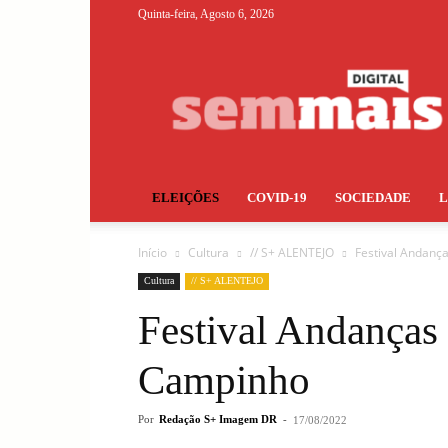
Quinta-feira, Agosto 6, 2026
S+
ELEIÇÕES
COVID-19
SOCIEDADE
Início
Cultura
// S+ ALENTEJO
Festival Andan
Cultura
// S+ ALENTEJO
Festival Andanças
Campinho
Por
Redação S+ Imagem DR
-
17/08/2022