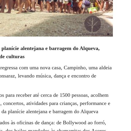
planície alentejana e barragem do Alqueva,
de culturas
 regressa com uma nova casa, Campinho, uma aldeia
nsaraz, levando música, dança e encontro de
os para receber até cerca de 1500 pessoas, acolhem
s, concertos, atividades para crianças, performance e
m da planície alentejana e barragem do Alqueva
cados às oficinas de dança: de Bollywood ao forró,
ãs, dos bailes mandados às chamarritas dos Açores,