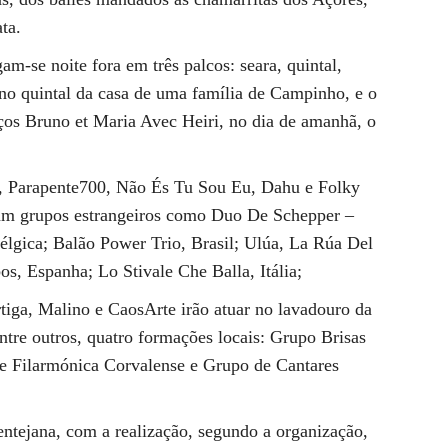
ta.
am-se noite fora em três palcos: seara, quintal,
no quintal da casa de uma família de Campinho, e o
íços Bruno et Maria Avec Heiri, no dia de amanhã, o
l, Parapente700, Não És Tu Sou Eu, Dahu e Folky
am grupos estrangeiros como Duo De Schepper –
lgica; Balão Power Trio, Brasil; Ulúa, La Rúa Del
s, Espanha; Lo Stivale Che Balla, Itália;
tiga, Malino e CaosArte irão atuar no lavadouro da
ntre outros, quatro formações locais: Grupo Brisas
de Filarmónica Corvalense e Grupo de Cantares
entejana, com a realização, segundo a organização,