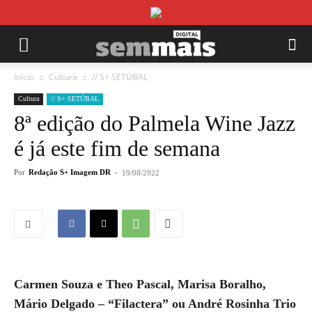
Início
Cultura
// S+ SETÚBAL
Cultura
// S+ SETÚBAL
8ª edição do Palmela Wine Jazz
é já este fim de semana
Por
Redação S+ Imagem DR
-
19/08/2022
Carmen Souza e Theo Pascal, Marisa Boralho,
Mário Delgado – “Filactera” ou André Rosinha Trio