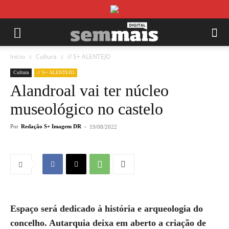
Início
Cultura
// S+ ALENTEJO
Cultura
// S+ ALENTEJO
Alandroal vai ter núcleo
museológico no castelo
Por
Redação S+ Imagem DR
-
19/08/2022
Espaço será dedicado à história e arqueologia do
concelho. Autarquia deixa em aberto a criação de