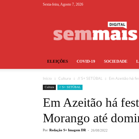
Sexta-feira, Agosto 7, 2026
S+
ELEIÇÕES
COVID-19
SOCIEDADE
Início
Cultura
// S+ SETÚBAL
Em Azeitão há fe
Cultura
// S+ SETÚBAL
Em Azeitão há fes
Morango até domi
Por
Redação S+ Imagem DR
-
26/08/2022