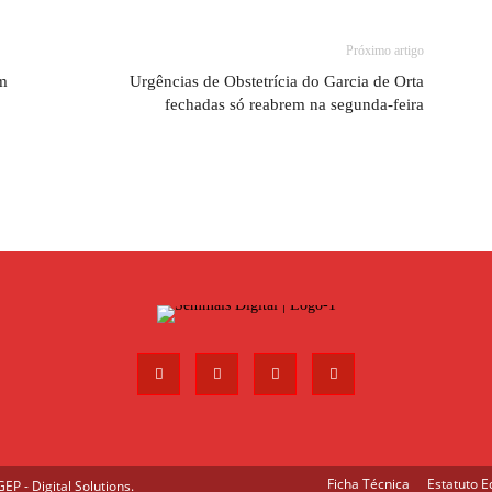
Próximo artigo
em
Urgências de Obstetrícia do Garcia de Orta
fechadas só reabrem na segunda-feira
Ficha Técnica
Estatuto Ed
P - Digital Solutions
.