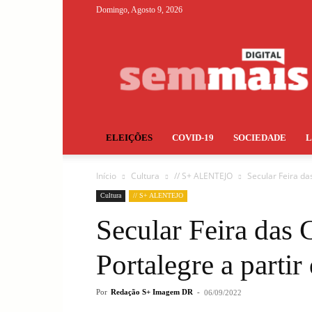
Domingo, Agosto 9, 2026
S+
ELEIÇÕES
COVID-19
SOCIEDADE
Início
Cultura
// S+ ALENTEJO
Secular Feira da
Cultura
// S+ ALENTEJO
Secular Feira das 
Portalegre a partir
Por
Redação S+ Imagem DR
-
06/09/2022