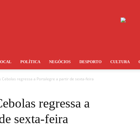
LOCAL
POLÍTICA
NEGÓCIOS
DESPORTO
CULTURA
s Cebolas regressa a Portalegre a partir de sexta-feira
Cebolas regressa a
 de sexta-feira