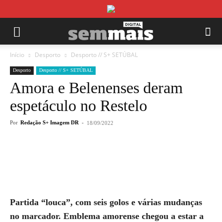
Início
Desporto
Desporto // S+ SETÚBAL
Desporto
Desporto // S+ SETÚBAL
Amora e Belenenses deram
espetáculo no Restelo
Por
Redação S+ Imagem DR
-
18/09/2022
Partida “louca”, com seis golos e várias mudanças
no marcador. Emblema amorense chegou a estar a